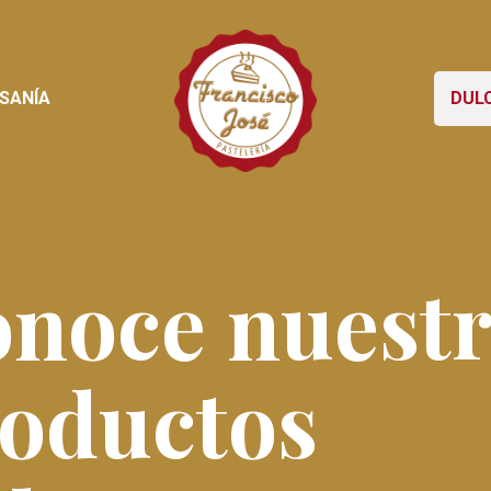
SANÍA
DUL
noce nuest
oductos